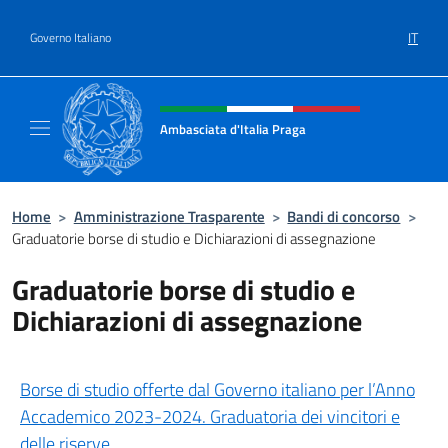
Salta al contenuto
IT
Governo Italiano
Intestazione sito, social e menù
Ambasciata d'Italia Praga
Sito Ufficiale Ambasciata d'Italia a Praga
Home
>
Amministrazione Trasparente
>
Bandi di concorso
>
Graduatorie borse di studio e Dichiarazioni di assegnazione
Graduatorie borse di studio e
Dichiarazioni di assegnazione
Borse di studio offerte dal Governo italiano per l’Anno
Accademico 2023-2024. Graduatoria dei vincitori e
delle riserve.