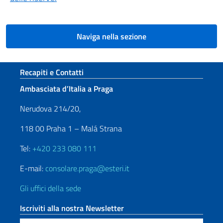
Naviga nella sezione
Sezione footer
Recapiti e Contatti
Ambasciata d’Italia a Praga
Nerudova 214/20,
118 00 Praha 1 – Malá Strana
Tel:
+420 233 080 111
E-mail:
consolare.praga@esteri.it
Gli uffici della sede
Iscriviti alla nostra Newsletter