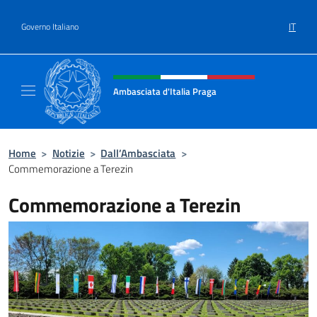
Salta al contenuto
IT
Governo Italiano
Intestazione sito, social e menù
Ambasciata d'Italia Praga
Sito Ufficiale Ambasciata d'Italia a Praga
Home
>
Notizie
>
Dall’Ambasciata
>
Commemorazione a Terezin
Commemorazione a Terezin