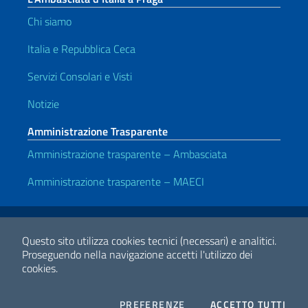
Chi siamo
Italia e Repubblica Ceca
Servizi Consolari e Visti
Notizie
Amministrazione Trasparente
Amministrazione trasparente – Ambasciata
Amministrazione trasparente – MAECI
Link Utili
Note legali
Privacy e cookie policy
Dichiarazione di accessibilità
Questo sito utilizza cookies tecnici (necessari) e analitici.
Proseguendo nella navigazione accetti l'utilizzo dei
cookies.
2026 Copyright Ministero degli Affari Esteri e della Cooperazione
Internazionale
COOKIES
I CO
PREFERENZE
ACCETTO TUTTI