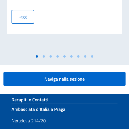
Giornata nazionale del sacrificio del lavoro Italiano nel mon
Leggi
Naviga nella sezione
Sezione footer
Recapiti e Contatti
Ambasciata d’Italia a Praga
Nerudova 214/20,