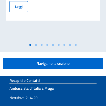
Elezioni dei Comites 2026
Leggi
Naviga nella sezione
Sezione footer
Recapiti e Contatti
Ambasciata d’Italia a Praga
Nerudova 214/20,