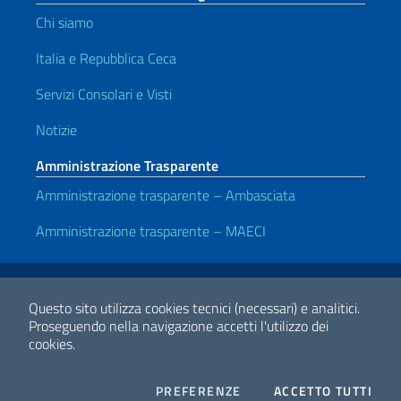
Chi siamo
Italia e Repubblica Ceca
Servizi Consolari e Visti
Notizie
Amministrazione Trasparente
Amministrazione trasparente – Ambasciata
Amministrazione trasparente – MAECI
Link Utili
Note legali
Privacy e cookie policy
Dichiarazione di accessibilità
Questo sito utilizza cookies tecnici (necessari) e analitici.
Proseguendo nella navigazione accetti l'utilizzo dei
cookies.
2026 Copyright Ministero degli Affari Esteri e della Cooperazione
Internazionale
COOKIES
I CO
PREFERENZE
ACCETTO TUTTI