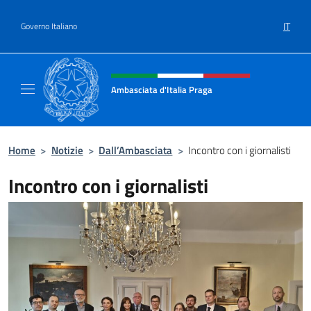
Salta al contenuto
IT
Governo Italiano
Intestazione sito, social e menù
Ambasciata d'Italia Praga
Sito Ufficiale Ambasciata d'Italia a Praga
Home
>
Notizie
>
Dall’Ambasciata
>
Incontro con i giornalisti
Incontro con i giornalisti