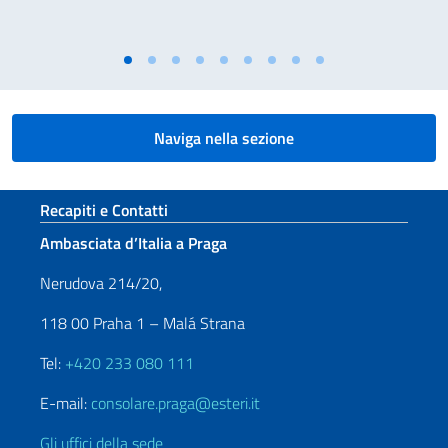
Naviga nella sezione
Sezione footer
Recapiti e Contatti
Ambasciata d’Italia a Praga
Nerudova 214/20,
118 00 Praha 1 – Malá Strana
Tel:
+420 233 080 111
E-mail:
consolare.praga@esteri.it
Gli uffici della sede