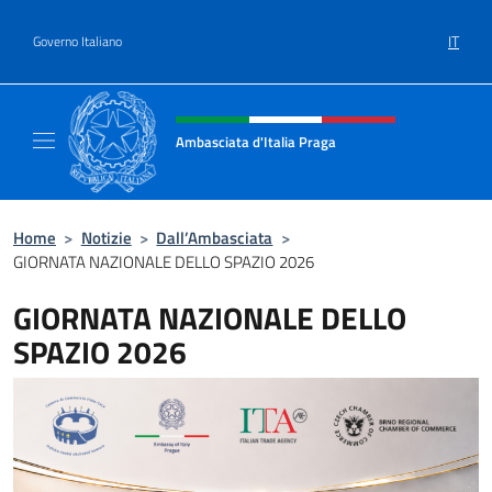
Salta al contenuto
IT
Governo Italiano
Intestazione sito, social e menù
Ambasciata d'Italia Praga
Sito Ufficiale Ambasciata d'Italia a Praga
Home
>
Notizie
>
Dall’Ambasciata
>
GIORNATA NAZIONALE DELLO SPAZIO 2026
GIORNATA NAZIONALE DELLO
SPAZIO 2026