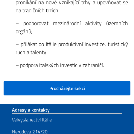
pronikání na nově vznikající trhy a upevňovat se
na tradičních trzích
– podporovat mezinárodní aktivity územních
orgánů;
– přilákat do Itálie produktivní investice, turistický
ruch a talenty;
– podpora italských investic v zahraničí.
Procházejte sekci
Sekce zápatí
Adresy a kontakty
Velvyslanectví Itálie
Nerudova 214/20,