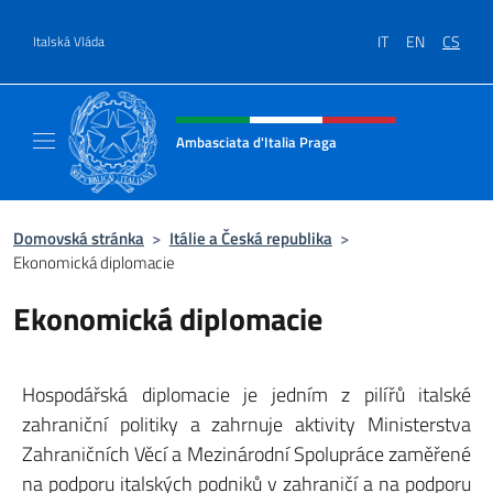
Přejít na obsah
IT
EN
CS
Italská Vláda
Záhlaví webu, sociální sítě a me
Ambasciata d'Italia Praga
Sito Ufficiale Ambasciata d'Italia a Praga
Domovská stránka
>
Itálie a Česká republika
>
Ekonomická diplomacie
Ekonomická diplomacie
Hospodářská diplomacie je jedním z pilířů italské
zahraniční politiky a zahrnuje aktivity Ministerstva
Zahraničních Věcí a Mezinárodní Spolupráce zaměřené
na podporu italských podniků v zahraničí a na podporu