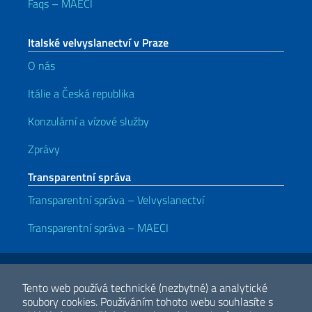
Faqs – MAECI
Italské velvyslanectví v Praze
O nás
Itálie a Česká republika
Konzulární a vízové služby
Zprávy
Transparentní správa
Transparentní správa – Velvyslanectví
Transparentní správa – MAECI
Užitečné odkazy
Note legali
Privacy e cookie policy
Dichiarazione di accessibilità
Tento web používá technické (nezbytné) a analytické
soubory cookies.
Používáním tohoto webu souhlasíte s