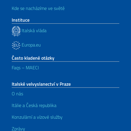
Kde se nacházíme ve světě
Instituce
Italská vláda
Europa.eu
Často kladené otázky
Faqs – MAECI
Italské velvyslanectví v Praze
O nás
Itálie a Česká republika
Konzulární a vízové služby
Zprávy