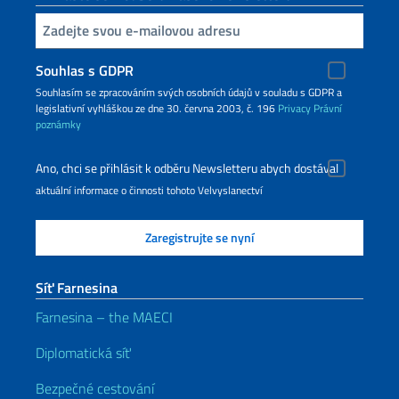
Inserisci la tua email
Souhlas s GDPR
Souhlasím se zpracováním svých osobních údajů v souladu s GDPR a
legislativní vyhláškou ze dne 30. června 2003, č. 196
Privacy
Právní
poznámky
Ano, chci se přihlásit k odběru Newsletteru abych dostával
aktuální informace o činnosti tohoto Velvyslanectví
Síť Farnesina
Farnesina – the MAECI
Diplomatická síť
Bezpečné cestování