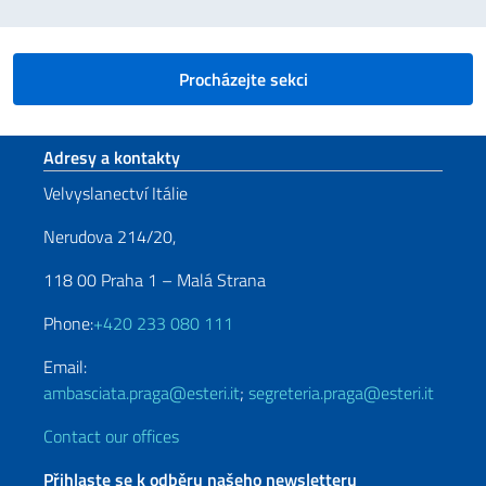
Procházejte sekci
Sekce zápatí
Adresy a kontakty
Velvyslanectví Itálie
Nerudova 214/20,
118 00 Praha 1 – Malá Strana
Phone:
+420 233 080 111
Email:
ambasciata.praga@esteri.it
;
segreteria.praga@esteri.it
Contact our offices
Přihlaste se k odběru našeho newsletteru