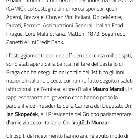
e dalla Camera di Commercio e dell’Industria Italo-Ceca
(CAMIC), col sostegno di numerosi sponsor, quali
Aperol, Brazzale, Chovan Vini Italiani, DolceMente,
Ducati, Ferrero, Assicurazioni Generali, Italian Food
Prague, Lore Mala Strana, Mattoni 1873, Segafredo
Zanetti e UniCredit Bank.
I festeggiamenti, con una affluenza di circa mille ospiti,
sono stati aperti dalla banda militare del Castello di
Praga che ha eseguito nel cortile dell’Istituto gli inni
nazionali italiano e ceco, cui hanno fatto seguito i saluti
istituzionali dell’Ambasciatore d’Italia
Mauro Marsili
. In
rappresentanza del governo ceco hanno preso la
parola il Vice Presidente della Camera dei Deputati, On.
Jan Skopeček
, e il Presidente del Gruppo parlamentare
d’amicizia ceco-italiano, On.
Vojtěch Munzar
.
Gli ospiti del ricevimento hanno anche avuto modo di