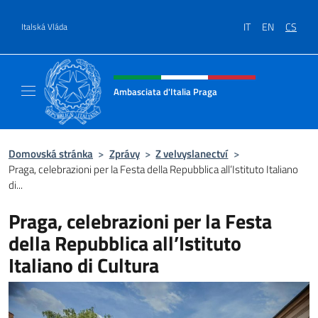
Přejít na obsah
IT
EN
CS
Italská Vláda
Záhlaví webu, sociální sítě a me
Ambasciata d'Italia Praga
Sito Ufficiale Ambasciata d'Italia a Praga
Domovská stránka
>
Zprávy
>
Z velvyslanectví
>
Praga, celebrazioni per la Festa della Repubblica all’Istituto Italiano
di...
Praga, celebrazioni per la Festa
della Repubblica all’Istituto
Italiano di Cultura