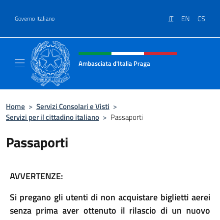
Salta al contenuto
IT
EN
CS
Governo Italiano
Intestazione sito, social e menù
Ambasciata d'Italia Praga
Sito Ufficiale Ambasciata d'Italia a Praga
Home
>
Servizi Consolari e Visti
>
Servizi per il cittadino italiano
>
Passaporti
Passaporti
AVVERTENZE:
Si pregano gli utenti di non acquistare biglietti aerei
senza prima aver ottenuto il rilascio di un nuovo