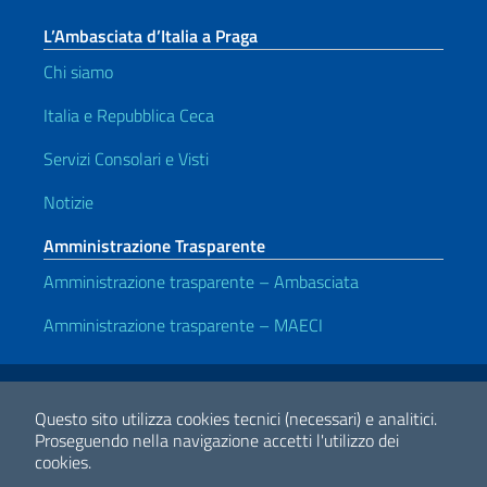
L’Ambasciata d’Italia a Praga
Chi siamo
Italia e Repubblica Ceca
Servizi Consolari e Visti
Notizie
Amministrazione Trasparente
Amministrazione trasparente – Ambasciata
Amministrazione trasparente – MAECI
Link Utili
Note legali
Privacy e cookie policy
Dichiarazione di accessibilità
Questo sito utilizza cookies tecnici (necessari) e analitici.
Proseguendo nella navigazione accetti l'utilizzo dei
cookies.