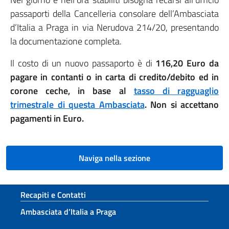
passaporti della Cancelleria consolare dell’Ambasciata
d’Italia a Praga in via Nerudova 214/20, presentando
la documentazione completa.
Il costo di un nuovo passaporto è di
116,20 Euro da
pagare in contanti o in carta di credito/debito ed in
corone ceche, in base al
tasso di ragguaglio
trimestrale di questa Ambasciata
. Non si accettano
pagamenti in Euro.
Naviga nella sezione
Sezione footer
Recapiti e Contatti
Ambasciata d’Italia a Praga