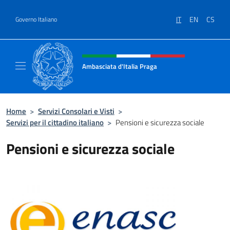
Salta al contenuto
IT
EN
CS
Governo Italiano
Intestazione sito, social e menù
Ambasciata d'Italia Praga
Sito Ufficiale Ambasciata d'Italia a Praga
Home
>
Servizi Consolari e Visti
>
Servizi per il cittadino italiano
>
Pensioni e sicurezza sociale
Pensioni e sicurezza sociale