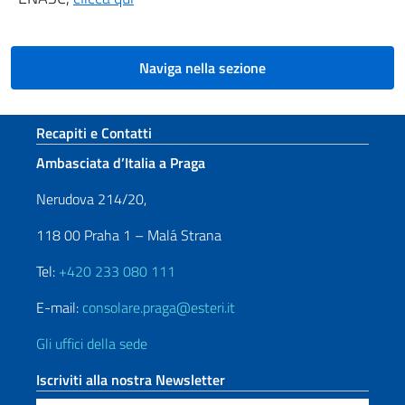
Naviga nella sezione
Sezione footer
Recapiti e Contatti
Ambasciata d’Italia a Praga
Nerudova 214/20,
118 00 Praha 1 – Malá Strana
Tel:
+420 233 080 111
E-mail:
consolare.praga@esteri.it
Gli uffici della sede
Iscriviti alla nostra Newsletter