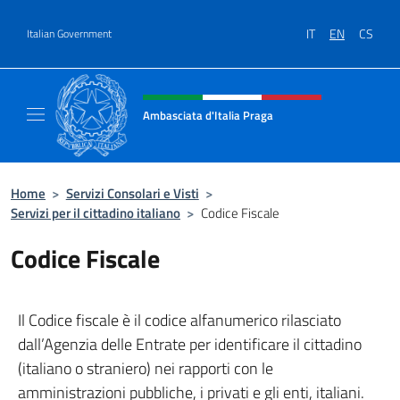
Go to content
IT
EN
CS
Italian Government
Header, social and menu of site
Ambasciata d'Italia Praga
Sito Ufficiale Ambasciata d'Italia a Praga
Home
>
Servizi Consolari e Visti
>
Servizi per il cittadino italiano
>
Codice Fiscale
Codice Fiscale
Il Codice fiscale è il codice alfanumerico rilasciato
dall’Agenzia delle Entrate per identificare il cittadino
(italiano o straniero) nei rapporti con le
amministrazioni pubbliche, i privati e gli enti, italiani.