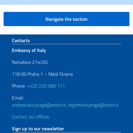
Navigate the section
Footer section
Contacts
Embassy of Italy
Nerudova 214/20,
118 00 Praha 1 – Malá Strana
Phone:
+420 233 080 111
Email:
ambasciata.praga@esteri.it
;
segreteria.praga@esteri.it
Contact our offices
Sign up to our newsletter