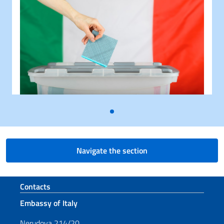
Navigate the section
Footer section
Contacts
Embassy of Italy
Nerudova 214/20,